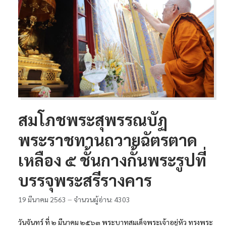
สมโภชพระสุพรรณบัฏ
พระราชทานถวายฉัตรตาด
เหลือง ๕ ชั้นกางกั้นพระรูปที่
บรรจุพระสรีรางคาร
19 มีนาคม 2563
จำนวนผู้อ่าน: 4303
วันจันทร์ ที่ ๒ มีนาคม ๒๕๖๓ พระบาทสมเด็จพระเจ้าอยู่หัว ทรงพระ