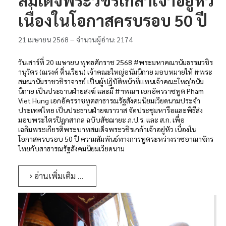
เนื่องในโอกาสครบรอบ 50 ปี
21 เมษายน 2568
จำนวนผู้อ่าน: 2174
วันเสาร์ที่ 20 เมษายน พุทธศักราช 2568 #พระมหาคณานัมธรรมวชิร
านุวัตร (ณรงค์ ติ่นเรียน) เจ้าคณะใหญ่อนัมนิกาย มอบหมายให้ #พระ
สมณานัมราชวชิราจารย์ เป็นผู้ปฏิบัติหน้าที่แทนเจ้าคณะใหญ่อนัม
นิกาย เป็นประธานฝ่ายสงฆ์ และมี #ฯพณฯ เอกอัครราชทูต Pham
Viet Hung เอกอัครราชทูตสาธารณรัฐสังคมนิยมเวียดนามประจำ
ประเทศไทย เป็นประธานฝ่ายฆราวาส จัดประชุมหารือและพิธีส่ง
มอบพระไตรปิฎกสากล ฉบับสัชฌายะ ภ.ป.ร. และ ส.ก. เพื่อ
เฉลิมพระเกียรติพระบาทสมเด็จพระวชิรเกล้าเจ้าอยู่หัว เนื่องใน
โอกาสครบรอบ 50 ปี ความสัมพันธ์ทางการทูตระหว่างราชอาณาจักร
ไทยกับสาธารณรัฐสังคมนิยมเวียดนาม
อ่านเพิ่มเติม …