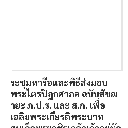
ระชุมหารือและพิธีส่งมอบ
พระไตรปิฎกสากล ฉบับสัชฌ
ายะ ภ.ป.ร. และ ส.ก. เพื่อ
เฉลิมพระเกียรติพระบาท
สมเด็จพระวชิรเกล้าเจ้าอยู่หัว