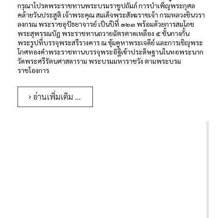
กรุณาโปรดพระราชทานพระบรมราชูปถัมภ์ การบำเพ็ญพระกุศล
คล้ายวันประสูติ เจ้าพระคุณ สมเด็จพระสังฆราชเจ้า กรมหลวงชินวรา
ลงกรณ พระราชอุปัธยาจารย์ เป็นปีที่ ๑๒๓ พร้อมด้วยการสมโภช
พระสุพรรณบัฏ พระราชทานถวายฉัตรตาดเหลือง ๕ ชั้นกางกั้น
พระรูปที่บรรจุพระสรีรางคาร ณ ซุ้มคูหาพระเจดีย์ และการเชิญพระ
โกศทองคำพระราชทานบรรจุพระอัฐิเข้าประดิษฐานในหอพระนาก
วัดพระศรีรัตนศาสดาราม พระบรมมหาราชวัง ตามพระบรม
ราชโองการ
อ่านเพิ่มเติม …