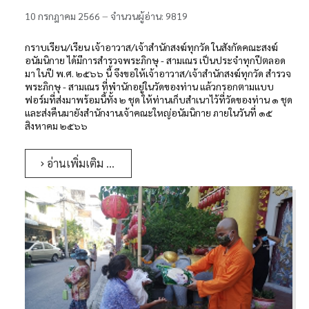
10 กรกฎาคม 2566
จำนวนผู้อ่าน: 9819
กราบเรียน/เรียน เจ้าอาวาส/เจ้าสำนักสงฆ์ทุกวัด ในสังกัดคณะสงฆ์
อนัมนิกาย ได้มีการสำรวจพระภิกษุ - สามเณร เป็นประจำทุกปีตลอด
มา ในปี พ.ศ. ๒๕๖๖ นี้ จึงขอให้เจ้าอาวาส/เจ้าสำนักสงฆ์ทุกวัด สำรวจ
พระภิกษุ - สามเณร ที่พำนักอยู่ในวัดของท่าน แล้วกรอกตามแบบ
ฟอร์มที่ส่งมาพร้อมนี้ทั้ง ๒ ชุด ให้ท่านเก็บสำเนาไว้ที่วัดของท่าน ๑ ชุด
และส่งคืนมายังสำนักงานเจ้าคณะใหญ่อนัมนิกาย ภายในวันที่ ๑๕
สิงหาคม ๒๕๖๖
อ่านเพิ่มเติม …