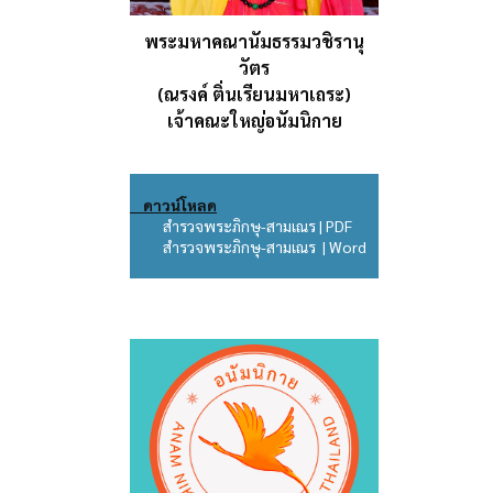
พระมหาคณานัมธรรมวชิรานุ
วัตร
(ณรงค์ ติ่นเรียนมหาเถระ)
เจ้าคณะใหญ่อนัมนิกาย
ดาวน์โหลด
สำรวจพระภิกษุ-สามเณร | PDF
สำรวจพระภิกษุ-สามเณร | Word