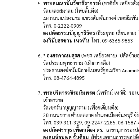
พระสมณานัมวัชรธีราจารย์
(ชาติชัย เหยี่ยวค
วัดมงคลสมาคม (โห่ยคั้นตื่อ)
48 ถนนแปลงนาม แขวงสัมพันธวงศ์ เขตสัมพัน
โทร. 0-2222-0909
องปลัดธรรมปัญญาธิวัตร
(ธีระยุทธ เถี่ยนคาย
องวินัยธรชวน เหว่ทัน
โทร. 09-6365-9853
* องสรภาณมธุรส
(พชร เหยี่ยวหาย) ปลัดซ้ายอน
วัดประถมพุทธาราม (เผิกกวางตื่อ)
ประธานสงฆ์อนัมนิกายในสหรัฐอเมริกา Anamnik
โทร. 08-4764-4895
พระบริหารวชิรอนัมพรต
(ไพรัตน์ เหว่ตี้) รอ
เจ้าอาวาส
วัดเขตร์นาบุญญาราม (เพื๊อกเดี้ยนตื่อ)
28 ถนนขวาง ตำบลตลาด อำเภอเมืองจันทบุรี จัง
โทร. 039-311-329, 09-2247-2285, 06-1587
องปลัดศราวุธ เพื๊อกเตื๊อง ดร.
เลขานุการรองปล
องสมุห์อนุพล จั๊นต็อม
ผู้ช่วยเลขานุการรองปล