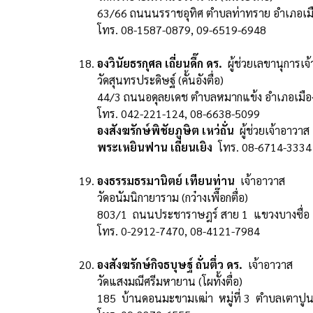
63/66 ถนนนรราชอุทิศ ตำบลท่าทราย อำเภอเมื
โทร. 08-1587-0879, 09-6519-6948
องวินัยธรกุศล เถี่ยนดึ๊ก ดร.
ผู้ช่วยเลขานุการเ
วัดสุนทรประดิษฐ์ (คั้นอังตื่อ)
44/3 ถนนอดุลยเดช ตำบลหมากแข้ง อำเภอเมืองอ
โทร. 042-221-124, 08-6638-5099
องสังฆรักษ์พิชัยภูษิต เหว่ถั่น
ผู้ช่วยเจ้าอาว
พระเหยินฟาน เถี่ยนเยิง
โทร. 08-6714-3334
องธรรมธรมานิตย์ เทียนท่าน
เจ้าอาวาส
วัดอนัมนิกายาราม (กว๋างเพื๊อกตื่อ)
803/1 ถนนประชาราษฎร์ สาย 1 แขวงบางซื่อ
โทร. 0-2912-7470, 08-4121-7984
องสังฆรักษ์กิจธบุษฐ์ ถั่นตึ่ว ดร.
เจ้าอาวาส
วัดแสงมณีศรีมหายาน (โผทั้งตื่อ)
185 บ้านดอนมะขามเฒ่า หมู่ที่ 3 ตำบลเตาปู