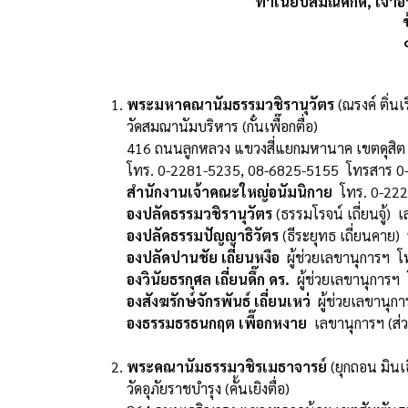
ทำเนียบสมณศักดิ์, เจ
พระมหาคณานัมธรรมวชิรานุวัตร
(ณรงค์ ติ่น
วัดสมณานัมบริหาร (กั๋นเพื๊อกตื่อ)
416 ถนนลูกหลวง แขวงสี่แยกมหานาค เขตดุสิ
โทร. 0-2281-5235, 08-6825-5155 โทรสาร 0
สำนักงานเจ้าคณะใหญ่อนัมนิกาย
โทร. 0-222
องปลัดธรรมวชิรานุวัตร
(ธรรมโรจน์ เถี่ยนจู้
องปลัดธรรมปัญญาธิวัตร
(ธีระยุทธ เถี่ยนคาย)
องปลัดปานชัย
เถี่ยนหงือ
ผู้ช่วยเลขานุการฯ 
องวินัยธรกุศล เถี่ยนดึ๊ก ดร.
ผู้ช่วยเลขานุการ
องสังฆรักษ์จักรพันธ์ เถี่ยนเหว่
ผู้ช่วยเลขานุก
องธรรมธรธนกฤต เพื๊อกหงาย
เลขานุการฯ (ส่
พระคณานัมธรรมวชิรเมธาจารย์
(ยุกถอน มินเ
วัดอุภัยราชบำรุง (คั้นเยิงตื่อ)