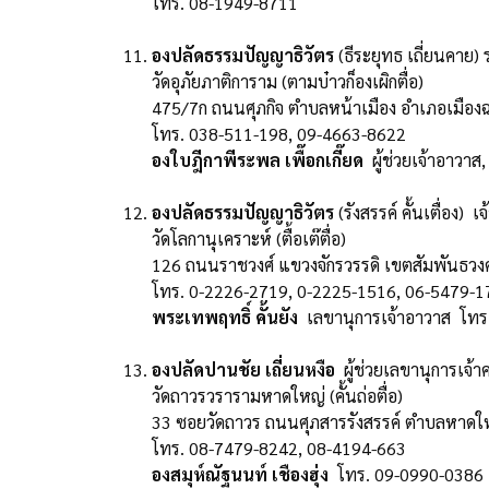
โทร. 08-1949-8711
องปลัดธรรมปัญญาธิวัตร
(ธีระยุทธ เถี่ยนคาย
วัดอุภัยภาติการาม (ตามบ๋าวก็องเผิกตื่อ)
475/7ก ถนนศุภกิจ ตำบลหน้าเมือง อำเภอเมืองฉ
โทร. 038-511-198, 09-4663-8622
องใบฎีกาพีระพล เพื๊อกเกี๊ยด
ผู้ช่วยเจ้าอาวา
องปลัดธรรมปัญญาธิวัตร
(รังสรรค์ คั้นเตื่อง) 
วัดโลกานุเคราะห์ (ตื้อเต๊ตื่อ)
126 ถนนราชวงศ์ แขวงจักรวรรดิ เขตสัมพันธว
โทร. 0-2226-2719, 0-2225-1516, 06-5479-1
พระเทพฤทธิ์ คั้นยัง
เลขานุการเจ้าอาวาส โทร
องปลัดปานชัย เถี่ยนหงือ
ผู้ช่วยเลขานุการเจ้
วัดถาวรวรารามหาดใหญ่ (คั้นถ่อตื่อ)
33 ซอยวัดถาวร ถนนศุภสารรังสรรค์ ตำบลหาดใ
โทร. 08-7479-8242, 08-4194-663
องสมุห์ณัฐนนท์ เชืองฮุ่ง
โทร. 09-0990-0386