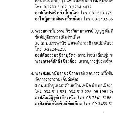
864 ถนนเจริญกรุง แขวงตลาดน้อย เขตสัมพันธ
โทร. 0-2233-3102, 0-2234-4432
องปลัดประวิทย์ เถี่ยนโงน
โทร. 08-1313-775
องใบฎีกาสมจิตร เถี่ยนต็อม
โทร. 08-1402-5
พระคณานัมธรรมวัชรวิธานาจารย์
(บุญชู ติ่
วัดชัยภูมิการาม (ตี๋หง่านตื่อ)
30 ถนนเยาวพานิช แขวงจักรวรรดิ เขตสัมพันธ
โทร. 0-2224-2218
องปลัดธรรมวชิรานุวัตร
(ธรรมโรจน์ เถี่ยนจู้
พระณรงค์ศักดิ์ เชืองล็อง
เลขานุการผู้ช่วยเจ้
พระสมณานัมราชวชิราจารย์
(เดชาธร เกวิ๊กซั
วัดถาวรวราราม (คั้นถ่อตื่อ)
3 ถนนเจ้าขุนเณร ตำบลบ้านเหนือ อำเภอเมืองกา
โทร. 034-511-521, 034-513-226, 08-1981-
องปลัดณัฐิวุฒิ เชืองหวึง
โทร. 08-7341-5186
องสังฆรักษ์จิรพันธ์ ตื่อเยียง
โทร. 09-3459-5