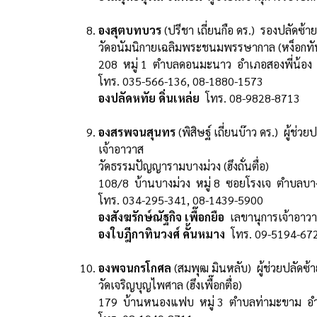
องสุตบทบวร
(ปรีชา เถี่ยนกือ ดร.) รองปลัดซ้า
วัดอนัมนิกายเฉลิมพระชนมพรรษากาล (หง็อกทัน
208 หมู่ 1 ตำบลดอนมะนาว อำเภอสองพี่น้อง จ
โทร. 035-566-136, 08-1880-1573
องปลัดหทัย ดิ่นเหล่ย
โทร. 08-9828-8713
องสรพจนสุนทร
(พิสิษฐ์ เถี่ยนบ๊าว ดร.) ผู้ช
เจ้าอาวาส
วัดธรรมปัญญารามบางม่วง (ฮึงถั่นตื่อ)
108/8 บ้านบางม่วง หมู่ 8 ซอยโรงเจ ตำบลบ
โทร. 034-295-341, 08-1439-5900
องสังฆรักษ์ณัฐกิจ เพื๊อกยือ
เลขานุการเจ้าอาว
องใบฎีกาทินวงศ์ คั้นหมาง
โทร. 09-5194-67
องพจนกรโกศล
(สมพุฒ มินหลับ) ผู้ช่วยปลัดซ้
วัดเจริญบุญไพศาล (ฮึงเพื๊อกตื่อ)
179 บ้านหนองแฟบ หมู่ 3 ตำบลท่ามะขาม อำเ