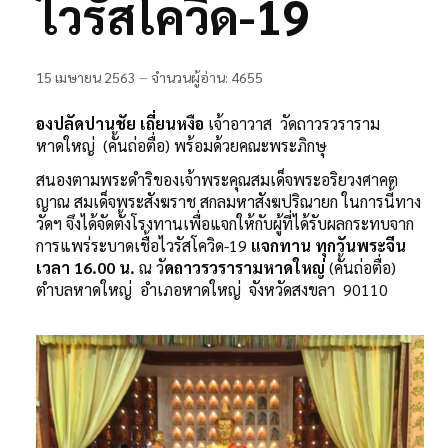
ไวรัสโควิด-19
ติดต่อเรา
ห้องสมุด
15 เมษายน 2563
จำนวนผู้อ่าน: 4655
องปลัดปานชัย เถี่ยนหงือ
เจ้าอาวาส วัดถาวรวราราม
หาดใหญ่ (คั้นถ่อตื่อ) พร้อมด้วยคณะพระภิกษุ
สนองตามพระดำริของเจ้าพระคุณสมเด็จพระอริยวงศาคต
ญาณ สมเด็จพระสังฆราช สกลมหาสังฆปริณายก ในการนี้ทาง
วัดฯ จึงได้จัดตั้งโรงทานเพื่อแจกให้กับผู้ที่ได้รับผลกระทบจาก
การแพร่ระบาดเชื้อไวรัสโควิด-19
แจกทาน ทุกวันพระจีน
เวลา 16.00 น.
ณ วั
ดถาวรวรารามหาดใหญ่
(คั้นถ่อตื่อ)
ตำบลหาดใหญ่ อำเภอหาดใหญ่ จังหวัดสงขลา 90110