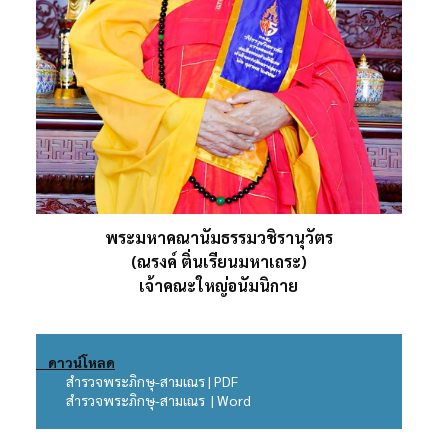
พระมหาคณานัมธรรมวชิรานุวัตร
(ณรงค์ ติ่นเรียนมหาเถระ)
เจ้าคณะใหญ่อนัมนิกาย
ดาวน์โหลด
สำรวจพระภิกษุ-สามเณร | PDF
สำรวจพระภิกษุ-สามเณร | Word