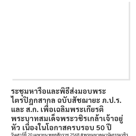
ระชุมหารือและพิธีส่งมอบพระ
ไตรปิฎกสากล ฉบับสัชฌายะ ภ.ป.ร.
และ ส.ก. เพื่อเฉลิมพระเกียรติ
พระบาทสมเด็จพระวชิรเกล้าเจ้าอยู่
หัว เนื่องในโอกาสครบรอบ 50 ปี
วันเสาร์ที่ 20 เมษายน พุทธศักราช 2568 #พระมหาคณานัมธรรมวชิร