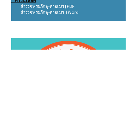
ดาวน์โหลด
สำรวจพระภิกษุ-สามเณร | PDF
สำรวจพระภิกษุ-สามเณร | Word