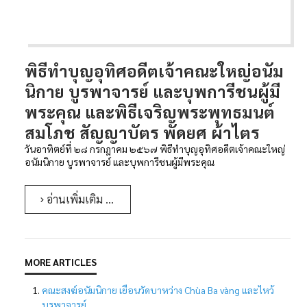
พิธีทำบุญอุทิศอดีตเจ้าคณะใหญ่อนัม
นิกาย บูรพาจารย์ และบุพการีชนผู้มี
พระคุณ และพิธีเจริญพระพุทธมนต์
สมโภช สัญญาบัตร พัดยศ ผ้าไตร
วันอาทิตย์ที่ ๒๘ กรกฎาคม ๒๕๖๗ พิธีทำบุญอุทิศอดีตเจ้าคณะใหญ่
อนัมนิกาย บูรพาจารย์ และบุพการีชนผู้มีพระคุณ
อ่านเพิ่มเติม …
คณะสงฆ์อนัมนิกาย เยือนวัดบาหว่าง Chùa Ba vàng และไหว้
บูรพาจารย์