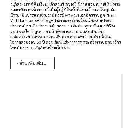
านุวัตร (ณรงค์ ติ่นเรียน) เจ้าคณะใหญ่อนัมนิกาย มอบหมายให้ #พระ
สมณานัมราชวชิราจารย์ เป็นผู้ปฏิบัติหน้าที่แทนเจ้าคณะใหญ่อนัม
นิกาย เป็นประธานฝ่ายสงฆ์ และมี #ฯพณฯ เอกอัครราชทูต Pham
Viet Hung เอกอัครราชทูตสาธารณรัฐสังคมนิยมเวียดนามประจำ
ประเทศไทย เป็นประธานฝ่ายฆราวาส จัดประชุมหารือและพิธีส่ง
มอบพระไตรปิฎกสากล ฉบับสัชฌายะ ภ.ป.ร. และ ส.ก. เพื่อ
เฉลิมพระเกียรติพระบาทสมเด็จพระวชิรเกล้าเจ้าอยู่หัว เนื่องใน
โอกาสครบรอบ 50 ปี ความสัมพันธ์ทางการทูตระหว่างราชอาณาจักร
ไทยกับสาธารณรัฐสังคมนิยมเวียดนาม
อ่านเพิ่มเติม …