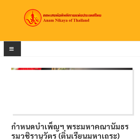
หน้าหลัก
เกี่ยวกับคณะสงฆ์
สมณศักดิ์
วัดอนัมนิกาย
กำหนดบำเพ็ญฯ พระมหาคณานัมธร
ข่าวประชาสัมพันธ์
รมวชิรานุวัตร (ติ่นเรียนมหาเถระ)